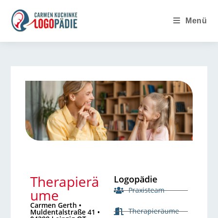
Menü
Therapierä
Logopädie
Praxisteam
ume
Carmen Gerth •
Therapieräume
Muldentalstraße 41 •