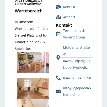
04288 Leipzig OT
Liebertwolkwitz
Kontakt
Wartebereich
Anfahrt
In unserem
Kontakt
Wartebereich finden
Termine nach
Sie viel Platz und für
Vereinbarung
Kinder eine Mal- &
Muldentalstraße
Spielecke.
41
04288 Leipzig OT
Liebertwolkwitz
034297 - 14 55 50
info@logopaedie-
kuchinke.de